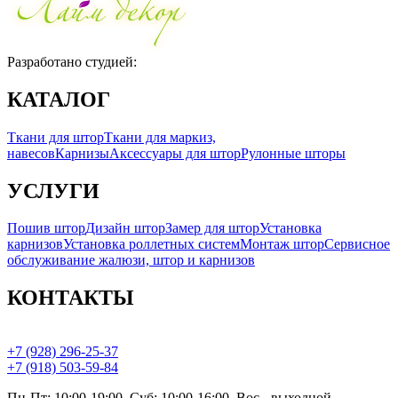
Разработано студией:
КАТАЛОГ
Ткани для штор
Ткани для маркиз,
навесов
Карнизы
Аксессуары для штор
Рулонные шторы
УСЛУГИ
Пошив штор
Дизайн штор
Замер для штор
Установка
карнизов
Установка роллетных систем
Монтаж штор
Сервисное
обслуживание жалюзи, штор и карнизов
КОНТАКТЫ
+7 (928) 296-25-37
+7 (918) 503-59-84
Пн-Пт: 10:00-19:00, Суб: 10:00-16:00, Вос.- выходной